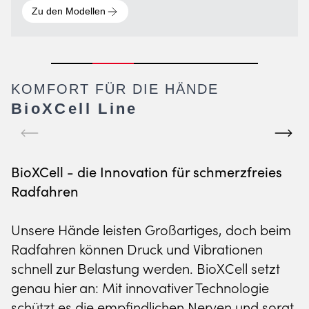
Zu den Modellen
Zu den Modellen
KOMFORT FÜR DIE HÄNDE
BioXCell Line
BioXCell - die Innovation für schmerzfreies
Radfahren
FITNESS LINE
RADBEKLEIDUNG
RAD WINTER COLLECTION
Unsere Hände leisten Großartiges, doch beim
KOMFORT BEI
PERFORMANCE FÜR
BEREIT FÜR REGEN,
Radfahren können Druck und Vibrationen
JEDER WIEDERHOLUNG
JEDES TERRAIN
SCHNEE & KÄLTE
schnell zur Belastung werden. BioXCell setzt
genau hier an: Mit innovativer Technologie
Zu den Modellen
Zu den Modellen
Zu den Modellen
schützt es die empfindlichen Nerven und sorgt