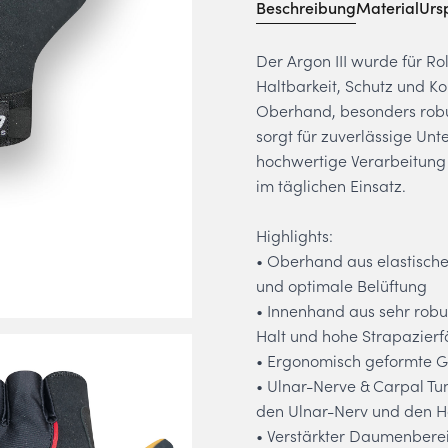
Beschreibung
Material
Urs
Der Argon III wurde für Ro
Haltbarkeit, Schutz und K
Oberhand, besonders robu
sorgt für zuverlässige Unt
hochwertige Verarbeitung 
im täglichen Einsatz.
Highlights:
• Oberhand aus elastische
und optimale Belüftung
• Innenhand aus sehr robu
Halt und hohe Strapazierf
• Ergonomisch geformte Gel
• Ulnar-Nerve & Carpal Tun
den Ulnar-Nerv und den 
• Verstärkter Daumenberei