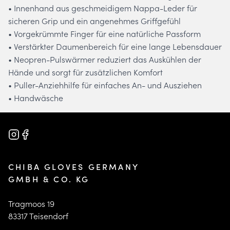
• Innenhand aus geschmeidigem Nappa-Leder für
sicheren Grip und ein angenehmes Griffgefühl
• Vorgekrümmte Finger für eine natürliche Passform
• Verstärkter Daumenbereich für eine lange Lebensdauer
• Neopren-Pulswärmer reduziert das Auskühlen der
Hände und sorgt für zusätzlichen Komfort
• Puller-Anziehhilfe für einfaches An- und Ausziehen
• Handwäsche
CHIBA GLOVES GERMANY
GMBH & CO. KG
Tragmoos 19
83317 Teisendorf